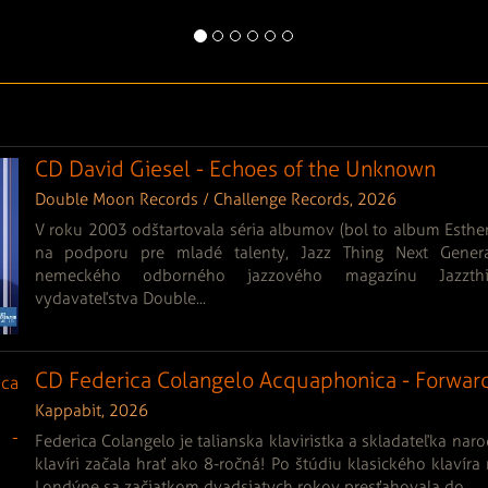
CD David Giesel - Echoes of the Unknown
Double Moon Records / Challenge Records, 2026
V roku 2003 odštartovala séria albumov (bol to album Esther
na podporu pre mladé talenty, Jazz Thing Next Genera
nemeckého odborného jazzového magazínu Jazzt
vydavateľstva Double...
CD Federica Colangelo Acquaphonica - Forwar
Kappabit, 2026
Federica Colangelo je talianska klaviristka a skladateľka nar
klavíri začala hrať ako 8-ročná! Po štúdiu klasického klavíra
Londýne sa začiatkom dvadsiatych rokov presťahovala do...