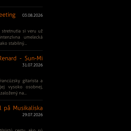
eeting
03.08.2026
tretnutia si veru už
ntenzívna umelecká
ko stabilný...
 Renard - Sun-Mi
31.07.2026
rancúzsky gitarista a
jej vysoko osobnej,
založený na...
l på Musikaliska
29.07.2026
ŕnistú cestu, ako sú