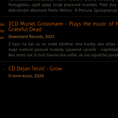
Portugalsku, opäť spája svoje pracovné kvarteto. Pred dva 
debutovým albumom Pedro Molina - À Procura. Spolupracuje s
2CD Muriel Grossmann - Plays the music of 
Grateful Dead
Dreamland Records, 2025
Z času na čas sa vo svete zdvihne vlna tvorby ako ohlas 
majú svetové jazzové hviezdy výzamné výročie - napríklad 
Ako tento rok to boli hlavne dve veľké, ak nie najväčšie postav
CD Dejan Terzić - Grow
O-tone music, 2026
Po prvý raz som si ho všimol na Viersen Jazz Festival 2007,
Anke Helfrich Trio feat. Jens Winter. Potom sa mi dlhý čas str
objavil na festivale Strasbourg - Berlin 2018, Jazzdor Strasbour
05 - Albumy