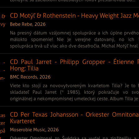
CD Motýľ & Rothenstein - Heavy Weight Jazz M
Bebe Rebe, 2026
Na presný dátum vzájomnej spolupráce a ich úplne prvého s
málokto spomenie! Nie je verejne datovaný, no ich i
spolupráca trvá už viac ako dve desaťročia. Michal Motýľ hral a
CD Paul Jarret - Philipp Gropper - Étienne
Hong: Tilia
BMC Records, 2026
Viete kto stojí za novovytvoreným kvartetom Tilia? Je to f
skladateľ Paul Jarret (* 1985), ktorý pokračuje vo svo
originálnej a nekompromisnej umeleckej ceste. Album Tilia je 
CD Per Texas Johansson - Orkester Omnitona
Kvarteret
Moserobie Music, 2026
Orkester Omnitonal zo Švédska sa vydal na zložitejšiu a t