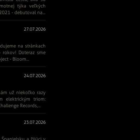
motnej týka veľkých
2021 - debutoval na...
27.07.2026
edujeme na stránkach
o rokov! Doteraz sme
ect - Bloom...
24.07.2026
nám už niekoľko razy
m elektrickým triom:
allenge Records,...
23.07.2026
 Španielsku a žijúci v