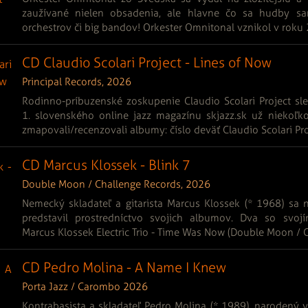
zaužívané nielen obsadenia, ale hlavne čo sa hudby sa
orchestrov či big bandov! Orkester Omnitonal vznikol v roku 
CD Claudio Scolari Project - Lines of Now
Principal Records, 2026
Rodinno-príbuzenské zoskupenie Claudio Scolari Project sl
1. slovenského online jazz magazínu skjazz.sk už niekoľk
zmapovali/recenzovali albumy: číslo deväť Claudio Scolari Proj
CD Marcus Klossek - Blink 7
Double Moon / Challenge Records, 2026
Nemecký skladateľ a gitarista Marcus Klossek (* 1968) sa 
predstavil prostredníctvo svojich albumov. Dva so svojí
Marcus Klossek Electric Trio - Time Was Now (Double Moon / Ch
CD Pedro Molina - A Name I Knew
Porta Jazz / Carombo 2026
Kontrabasista a skladateľ Pedro Molina (* 1989), narodený v