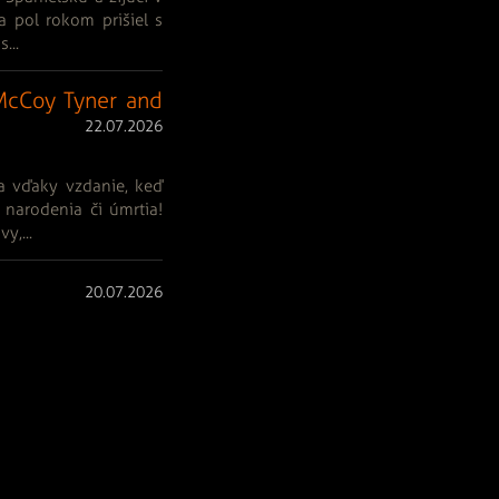
a pol rokom prišiel s
...
McCoy Tyner and
22.07.2026
a vďaky vzdanie, keď
narodenia či úmrtia!
y,...
20.07.2026
 kde hral vo formácii
atil "z očí" až som ho
g -...
2
...
194
>