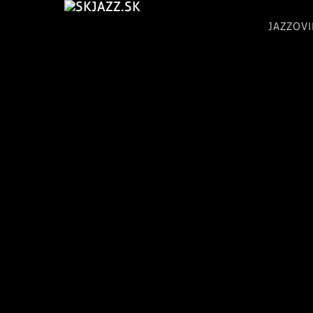
JAZZOV
skJazz.sk:
Tvoje
jazzovinky,
jazzový
magazín,
recenzie
CD,
koncerty