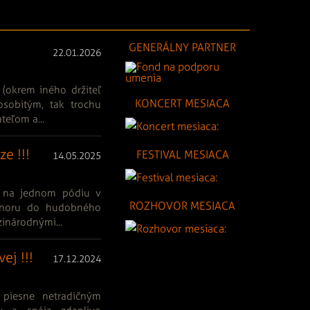
GENERÁLNY PARTNER
22.01.2026
(okrem iného držiteľ
KONCERT MESIACA
osobitým, tak trochu
eľom a...
e !!!
FESTIVAL MESIACA
14.05.2025
ú na jednom pódiu v
ROZHOVOR MESIACA
ponoru do hudobného
zinárodnými...
ej !!!
17.12.2024
 piesne netradičným