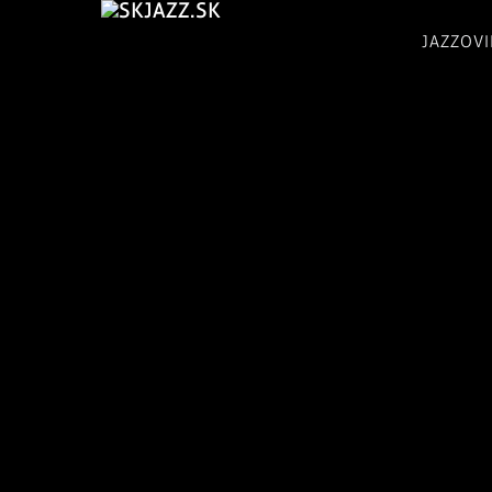
JAZZOV
skJazz.sk:
Tvoje
jazzovinky,
jazzový
magazín,
recenzie
CD,
koncerty