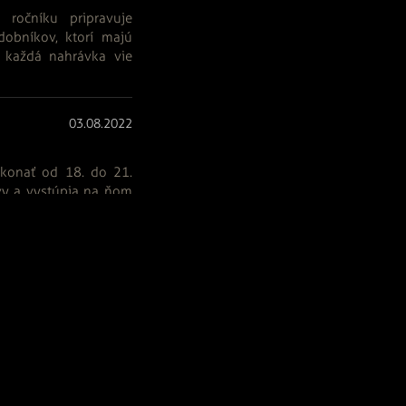
 ročníku pripravuje
obníkov, ktorí majú
 každá nahrávka vie
03.08.2022
 konať od 18. do 21.
avy a vystúpia na ňom
verdských...
2
...
6
>
Podporené:
Časopis z verejných zdrojov podporil
Fond na podporu umenia