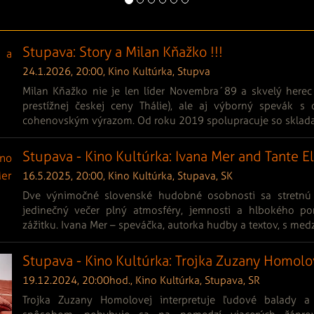
Stupava: Story a Milan Kňažko !!!
24.1.2026, 20:00, Kino Kultúrka, Stupva
Milan Kňažko nie je len líder Novembra´89 a skvelý herec 
prestížnej českej ceny Thálie), ale aj výborný spevák s 
cohenovským výrazom. Od roku 2019 spolupracuje so skladat
Stupava - Kino Kultúrka: Ivana Mer and Tante Elz
16.5.2025, 20:00, Kino Kultúrka, Stupava, SK
Dve výnimočné slovenské hudobné osobnosti sa stretn
jedinečný večer plný atmosféry, jemnosti a hlbokého 
zážitku. Ivana Mer – speváčka, autorka hudby a textov, s med
Stupava - Kino Kultúrka: Trojka Zuzany Homolov
19.12.2024, 20:00hod., Kino Kultúrka, Stupava, SR
Trojka Zuzany Homolovej interpretuje ľudové balady a