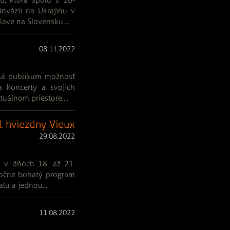
nvázii na Ukrajinu v
lave na Slovensku....
08.11.2022
má publikum možnosť
a koncerty a svojich
uálnom priestore....
il hviezdny Vieux
29.08.2022
i v dňoch 18. až 21.
utočne bohatý program
u a jednou...
11.08.2022