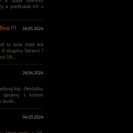
v a spája zdanlivo
ry a predkladá ich v
ivo !!!
16.05.2024
ď tu bola zlatá éra
 či skupinu Tatranci ?
d 19....
26.04.2024
dlový háj - Petržalka,
t spojený s krstom
 bude...
04.03.2024
u, ktorá spolu s 10-