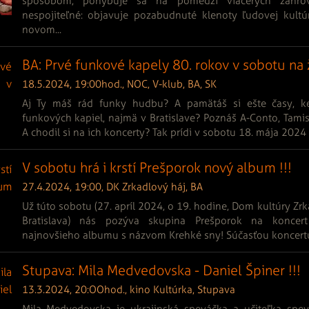
spôsobom, pohybuje sa na pomedzí viacerých žánro
nespojiteľné: objavuje pozabudnuté klenoty ľudovej kultú
novom...
BA: Prvé funkové kapely 80. rokov v sobotu na ž
18.5.2024, 19:00hod., NOC, V-klub, BA, SK
Aj Ty máš rád funky hudbu? A pamätáš si ešte časy, ke
funkových kapiel, najmä v Bratislave? Poznáš A-Conto, Tamis
A chodil si na ich koncerty? Tak prídi v sobotu 18. mája 2024 o
V sobotu hrá i krstí Prešporok nový album !!!
27.4.2024, 19:00, DK Zrkadlový háj, BA
Už túto sobotu (27. apríl 2024, o 19. hodine, Dom kultúry Zrka
Bratislava) nás pozýva skupina Prešporok na koncer
najnovšieho albumu s názvom Krehké sny! Súčasťou koncertu
Stupava: Mila Medvedovska - Daniel Špiner !!!
13.3.2024, 20:OOhod., kino Kultúrka, Stupava
Mila Medvedovska je ukrajinská speváčka a učiteľka spev