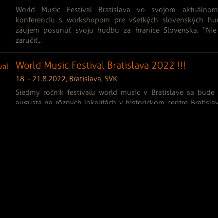
World Music Festival Bratislava vo svojom aktuálnom
konferenciu s workshopom pre všetkých slovenských hud
záujem posunúť svoju hudbu za hranice Slovenska. “Nie
zaručiť...
World Music Festival Bratislava 2022 !!!
18. - 21.8.2022, Bratislava, SVK
Siedmy ročník festivalu world music v Bratislave sa bude
augusta na rôznych lokalitách v historickom centre Bratisl
hudobníci nielen zo Slovenska, ale aj z Argentíny, Egypta, Kap
5 - Iné arty
Menu:
Vydavateľ:
Občianske združenie SkJazz
2%
Sídlo: Drotárska cesta 9