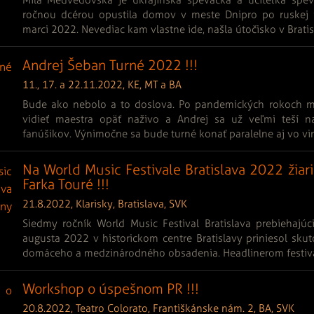
ročnou dcérou opustila domov v meste Dnipro po ruskej i
marci 2022. Nevediac kam vlastne ide, našla útočisko v Bratis
Andrej Šeban Turné 2022 !!!
11., 17. a 22.11.2022, KE, MT a BA
Bude ako nebolo a to doslova. Po pandemických rokoch 
vidieť maestra opäť naživo a Andrej sa už veľmi teší n
fanúšikov. Výnimočne sa bude turné konať paralelne aj vo virt
Na World Music Festivale Bratislava 2022 žiar
Farka Touré !!!
21.8.2022, Klarisky, Bratislava, SVK
Siedmy ročník World Music Festival Bratislava prebiehajúc
augusta 2022 v historickom centre Bratislavy priniesol sk
domáceho a medzinárodného obsadenia. Headlinerom festival
Workshop o úspešnom PR !!!
20.8.2022, Teatro Colorato, Františkánske nám. 2, BA, SVK