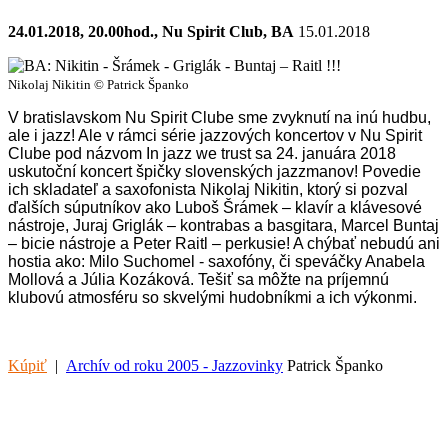
24.01.2018, 20.00hod., Nu Spirit Club, BA
15.01.2018
Nikolaj Nikitin © Patrick Španko
V bratislavskom Nu Spirit Clube sme zvyknutí na inú hudbu,
ale i jazz! Ale v rámci série jazzových koncertov v Nu Spirit
Clube pod názvom In jazz we trust sa 24. januára 2018
uskutoční koncert špičky slovenských jazzmanov! Povedie
ich skladateľ a saxofonista Nikolaj Nikitin, ktorý si pozval
ďalších súputníkov ako Luboš Šrámek – klavír a klávesové
nástroje, Juraj Griglák – kontrabas a basgitara, Marcel Buntaj
– bicie nástroje a Peter Raitl – perkusie! A chýbať nebudú ani
hostia ako: Milo Suchomel - saxofóny, či speváčky Anabela
Mollová a Júlia Kozáková. Tešiť sa môžte na príjemnú
klubovú atmosféru so skvelými hudobníkmi a ich výkonmi.
Kúpiť
|
Archív od roku 2005 - Jazzovinky
Patrick Španko