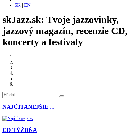
SK
|
EN
skJazz.sk: Tvoje jazzovinky,
jazzový magazín, recenzie CD,
koncerty a festivaly
NAJČÍTANEJŠIE ...
CD TÝŽDŇA