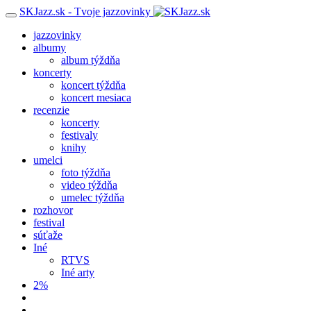
SKJazz.sk - Tvoje jazzovinky
jazzovinky
albumy
album týždňa
koncerty
koncert týždňa
koncert mesiaca
recenzie
koncerty
festivaly
knihy
umelci
foto týždňa
video týždňa
umelec týždňa
rozhovor
festival
súťaže
Iné
RTVS
Iné arty
2%