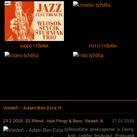
VIDEO TÝŽDŇA
FOTO TÝŽDŇA
Viedeň – Adam Ben Ezra !!!
23.2.2018, 20.30hod., klub Porgy & Bess, Viedeň, A
27.01.2018
Absolútne prekvapenie a čierny
kôň celého festivalu! Prekvapil