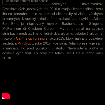
Adam Bez Ezra © Patrick Španko
všetkých návštevníkov
Bratislavských jazzových dni 2016 a svojou fenomenálnou hrou
iba na kontrabase, ale za pomoci elektroniky si získal všetkých
prítomných! Izraelský skladateľ, kontrabasista a klavirista Adam
Ben Ezra je inšpirovaný rovnako Bachom, ale i Stingom,
McFerrinom či Chickom Coreom. My sme zatiaľ na svojich
stránkach predstavili jeho jediné dva albumy: debutový album s
názvom
Can´t stop running
z roku 2015, ktorý nahral v obsadení
sexteta a
Pin Drop
z roku 2017, kde sa už Adam prezentuje sám
a nahrával ho pred publikom v štúdiu. Neváhajte a prídite si
doslova vychutnať, čo nové má Adam Ben Ezra v tomto roku
2018!