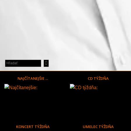
NAJČÍTANEJŠIE ...
CD TÝŽDŇA
KONCERT TÝŽDŇA
UMELEC TÝŽDŇA