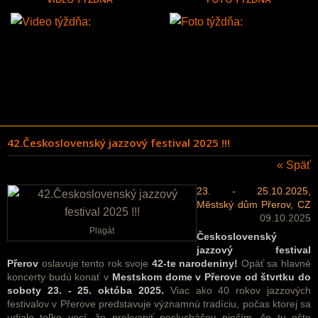
42.Československý jazzový festival 2025 !!!
« Späť
23. - 25.10.2025,
Městský dům Přerov, CZ
09.10.2025
Plagát
Československý
jazzový festival
Přerov
oslavuje tento rok svoje
42-te narodeniny!
Opäť sa hlavné
koncerty budú konať v
Mestskom dome v Přerove od štvrtku do
soboty 23. - 25. októba 2025.
Viac ako 40 rokov jazzových
festivalov v Přerove predstavuje významnú tradíciu, počas ktorej sa
udialo toľko vecí, že prekvapiť poslucháčov niečím, čo tu ešte