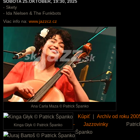
SOBOTA 25.OKTÓBER, 19:30, 2025
- Skety
- Ida Nielsen & The Funkbots
Viac info na:
www.jazzcz.cz
Ana Carla Maza © Patrick Španko
Kúpiť
|
Archív od roku 200
- Jazzovinky
Patric
Kinga Głyk © Patrick Španko
Španko