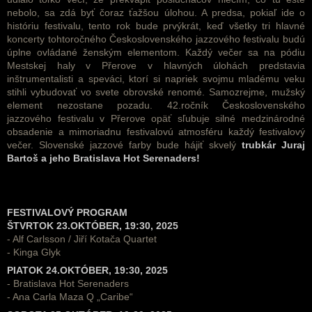
nebolo, sa zdá byť čoraz ťažšou úlohou. A predsa, pokiaľ ide o
históriu festivalu, tento rok bude prvýkrát, keď všetky tri hlavné
koncerty tohtoročného Československého jazzového festivalu budú
úplne ovládané ženským elementom. Každý večer sa na pódiu
Mestskej haly v Přerove v hlavných úlohách predstavia
inštrumentalisti a speváci, ktorí si napriek svojmu mladému veku
stihli vybudovať vo svete obrovské renomé. Samozrejme, mužský
element nezostane pozadu. 42.ročník Československého
jazzového festivalu v Přerove opäť sľubuje silné medzinárodné
obsadenie a mimoriadnu festivalovú atmosféru každý festivalový
večer. Slovenské jazzové farby bude hájiť skvelý
trubkár Juraj
Bartoš a jeho Bratislava Hot Serenaders!
FESTIVALOVÝ PROGRAM
ŠTVRTOK 23.OKTÓBER, 19:30, 2025
- Alf Carlsson / Jiří Kotača Quartet
- Kinga Glyk
PIATOK 24.OKTÓBER, 19:30, 2025
- Bratislava Hot Serenaders
- Ana Carla Maza Q „Caribe“