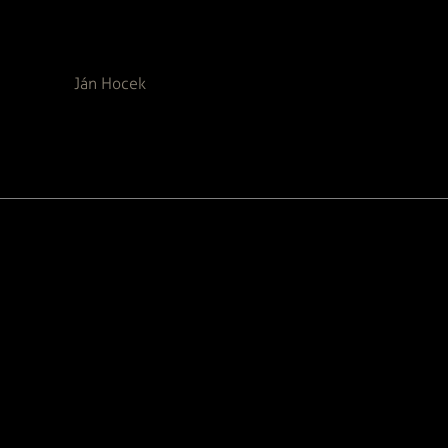
Ján Hocek
Podporené:
Časopis z verejných zdrojov podporil
Fond na podporu umenia
Časopis finančne podporil
Hudobný fond