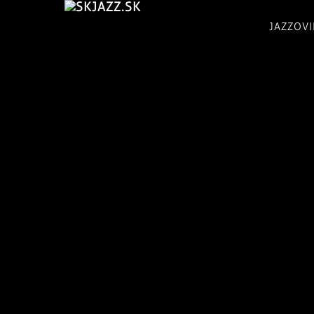
JAZZOV
skJazz.sk:
Tvoje
jazzovinky,
jazzový
magazín,
recenzie
CD,
koncerty