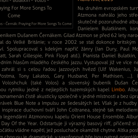
Na druhém evropském turné
Atzmona nahrálo jeho stře
skutečně pozoruhodné album
os - Černák: Praying For More Songs To Come
Danielem Bulatkinem, kon
níkem Dušanem Černákem. Gilad Atzmon se před 62 lety narodil s
l do Velké Británie; v roce 2002 se stal dokonce britským
tví. Spolupracoval s kdekým napříč žánry (Ian Dury, Paul M
t, Sarah Gillespie, Pink Floyd atd.). Pianista Daniel Bulatkin
ředním hlasům mladého českého jazzu. Vystupoval již ve více n
 zahrál si s celou řadou jazzových hvězd (Ulf Wakenius, Ju
Postma, Tony Lakatos, Gary Husband, Per Mathisen, …). 
as Voloshchuk (také Volos) a slovenský bubeník Dušan Čer
ou rytmiku jedné z nejlepších tuzemských kapel
Limbo
. Alb
znamenán čistě akusticky společně v jedné místnosti a bez úpr
rávek Blue Note a Impulsu ze šedesátých let. Však je z hudby 
ě inspirace duchovní tváří John Coltranea, stejně tak melodiem
na legendární Atzmonovu kapelu Orient House Ensemble. Albu
Day Of the Year. Odstartuje ji výrazný basový riff, přičemž si 
počátku vládne napětí, jež posluchače okamžitě chytne. Altka posl
ém chorusu je dramatické, v saxofonové hře jsou patrné orientál