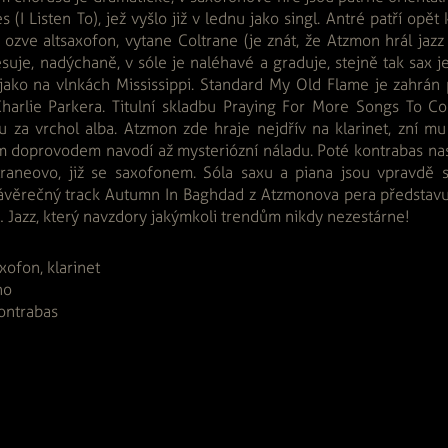
s (I Listen To), jež vyšlo již v lednu jako singl. Antré patří opět
 ozve altsaxofon, vytane Coltrane (je znát, že Atzmon hrál jazz
uje, nadýchaně, v sóle je naléhavé a graduje, stejně tak sax j
ako na vlnkách Mississippi. Standard My Old Flame je zahrá
harlie Parkera. Titulní skladbu Praying For More Songs To C
u za vrchol alba. Atzmon zde hraje nejdřív na klarinet, zní mu
ním doprovodem navodí až mysteriózní náladu. Poté kontrabas nasa
traneovo, již se saxofonem. Sóla saxu a piana jsou vpravdě st
Závěrečný track Autumn In Baghdad z Atzmonova pera představu
 Jazz, který navzdory jakýmkoli trendům nikdy nezestárne!
xofon, klarinet
no
ontrabas