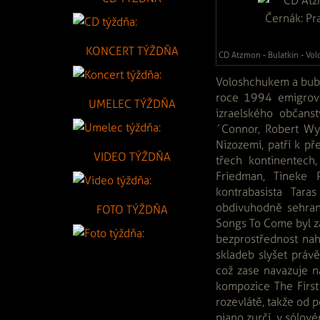
KONCERT TÝŽDŇA
CD Atzmon - Bulatkin - Vol
Voloshchukem a bube
roce 1994 emigrova
UMELEC TÝŽDŇA
izraelského občans
´Connor, Robert Wyat
Nizozemí, patří k p
VIDEO TÝŽDŇA
třech kontinentech,
Friedman, Tineke 
kontrabasista Tar
obdivuhodně sehran
FOTO TÝŽDŇA
Songs To Come byl za
bezprostřednost nah
skladeb slyšet práv
což zase navazuje 
kompozice The First 
rozevlátě, takže od 
piano zurčí, v sólov