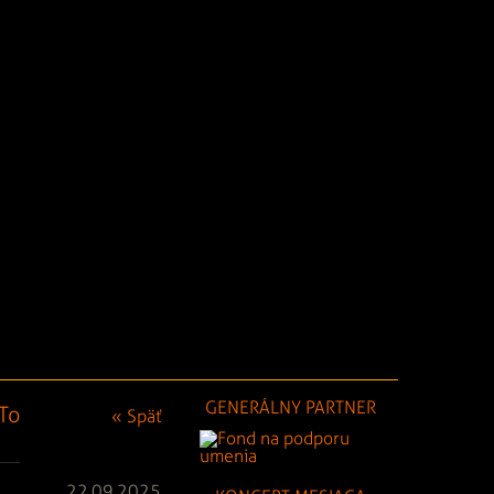
GENERÁLNY PARTNER
To
« Späť
22.09.2025