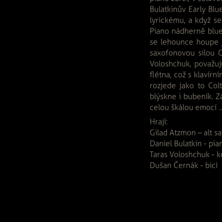
Bulatkinův Early Blue
lyrickému, a když se
Piano nádherně blues
se lehounce houpe j
saxofonovou silou C
Voloshchuk, považuj
flétna, což s klavír
rozjede jako to Col
blýskne i bubeník. 
celou škálou emocí …
Hrají:
Gilad Atzmon – alt sa
Daniel Bulatkin - pia
Taras Voloshchuk - k
Dušan Černák - bicí