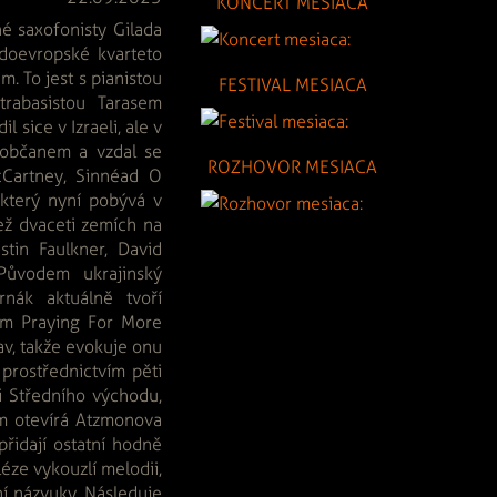
KONCERT MESIACA
 saxofonisty Gilada
doevropské kvarteto
. To jest s pianistou
FESTIVAL MESIACA
trabasistou Tarasem
ice v Izraeli, ale v
 občanem a vzdal se
ROZHOVOR MESIACA
cCartney, Sinnéad O
, který nyní pobývá v
ež dvaceti zemích na
stin Faulkner, David
Původem ukrajinský
nák aktuálně tvoří
um Praying For More
av, takže evokuje onu
prostřednictvím pěti
i Středního východu,
m otevírá Atzmonova
přidají ostatní hodně
éze vykouzlí melodii,
ní názvuky. Následuje