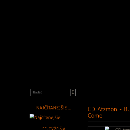
a
festivaly
NAJČÍTANEJŠIE ...
CD Atzmon - Bul
Come
CD TÝŽDŇA