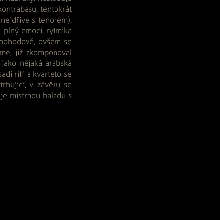
 kontrabasu, tentokrát
 nejdříve s tenorem).
e plný emocí, rytmika
n pohodově, ovšem se
ome, již zkomponoval
 jako nějaká arabská
dí riff a kvarteto se
rhující, v závěru se
je mistrnou baladu s