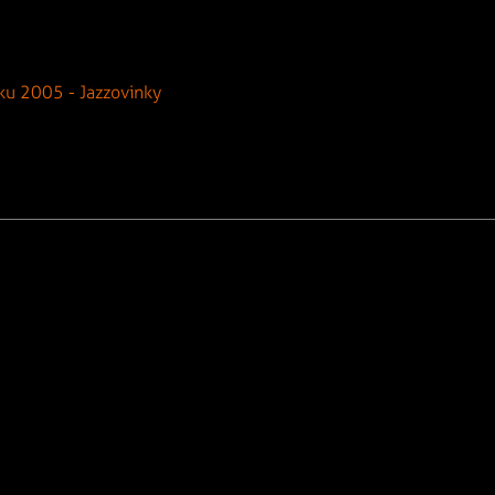
ku 2005 - Jazzovinky
Menu:
Vydavateľ:
Občianske združenie SkJazz
2%
Sídlo: Drotárska cesta 9
Logá na stiahnutie
811 02 Bratislava
IČO: 42 173 965
Kontakt
Sídlo redakcie:
Sládkovičova 9