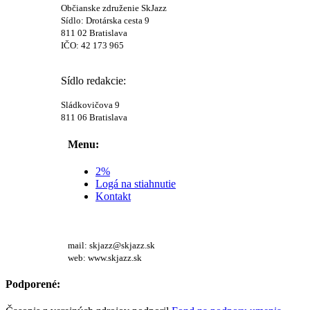
Občianske združenie SkJazz
Sídlo: Drotárska cesta 9
811 02 Bratislava
IČO: 42 173 965
Sídlo redakcie:
Sládkovičova 9
811 06 Bratislava
Menu:
2%
Logá na stiahnutie
Kontakt
mail: skjazz@skjazz.sk
web: www.skjazz.sk
Podporené: