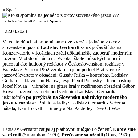
« Späť
Ladislav Gerhardt © Patrick Španko
22.08.2023
V týchto dňoch si pripomíname dve výročia jedného z otcov
slovenského jazzu!
Ladislav Gerhardt
sa už počas štúdia na
Konzervatóriu v Košiciach začal dôkladnejšie zaoberať moderným
jazzom. V období štúdia na Vysokej škole múzických umení
pracoval ako hudobný redaktor v Československom rozhlase v
Bratislave. V roku 1962 vzniklo na jeho podnet Bratislavské
jazzové kvarteto v obsadení: Gustáv Riška – kontrabas, Ladislav
Gerhardt – klavír, Ján Halász, resp. Pavol Polanský – bicie nástroje,
Jozef Novan – vibrafón; na gitare hral v rozšírenom obsadení Gábor
Koval. Jazzové kvarteto pod vedením Ladislava Gerhardta
uskutočnilo
po prvýkrát na Slovensku nahrávky moderného
jazzu v rozhlase
. Boli to skladby: Ladislav Gerhardt - Večerná
nálada, Ivan Horváth – Siluety a Nat Adderley - See Of Woe.
Ladislav Gerhardt zaujal aj platňovou trilógiou o ženení.
Dobre sme
sa oženili
(Supraphon, 1970),
Prečo sme sa oženili
(Opus, 1978)