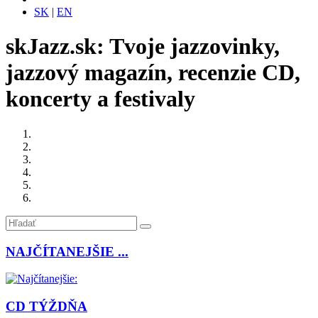
SK
|
EN
skJazz.sk: Tvoje jazzovinky,
jazzový magazín, recenzie CD,
koncerty a festivaly
NAJČÍTANEJŠIE ...
CD TÝŽDŇA