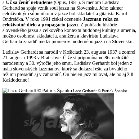
a
Už sa ženiť nebudeme
(Opus, 1981). S menom Ladislav
Gerhartd sa spája vznik soul jazzu na Slovensku. Jeho takmer
celoživotným súputníkom v jazze bol skladateľ a gitarista Karol
Ondreička. V roku 1991 získal ocenenie
Jazzman roka za
celoživotné dielo a propagáciu jazzu
. Z pohľadu histórie
slovenského jazzu a celkového kontextu hudobnej kultúry a umenia,
možno osobnosť skladateľa, aranžéra a klaviristu Ladislava
Gerhardta zaradiť medzi pionierov moderného jazzu na Slovensku.
Ladislav Gerhardt sa narodil v Košiciach 23. augusta 1937 a zomrel
21. augusta 1993 v Bratislave. Čiže si pripomíname 86. nedožité
narodeniny a 30. výročie jeho smrti. Ladislav Gerhardt bol jeden z
mála slovenských jazzmanov, ktorý sa dokázal ešte za bývalého
režimu presadiť aj v zahraničí. On nielen jazz miloval, ale ho aj žil!
Každodenne!
Laco Gerhardt © Patrick Španko