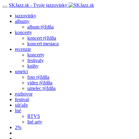
SKJazz.sk - Tvoje jazzovinky
jazzovinky
albumy
album týždňa
koncerty
koncert týždňa
koncert mesiaca
recenzie
koncerty
festivaly
knihy
umelci
foto týždňa
video týždňa
umelec týždňa
rozhovor
festival
súťaže
Iné
RTVS
Iné arty
2%