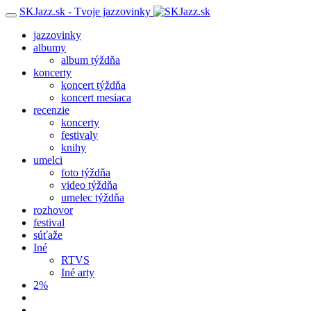
SKJazz.sk - Tvoje jazzovinky
jazzovinky
albumy
album týždňa
koncerty
koncert týždňa
koncert mesiaca
recenzie
koncerty
festivaly
knihy
umelci
foto týždňa
video týždňa
umelec týždňa
rozhovor
festival
súťaže
Iné
RTVS
Iné arty
2%