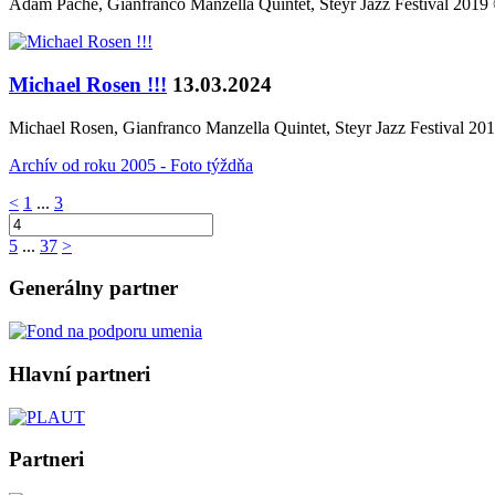
Adam Pache, Gianfranco Manzella Quintet, Steyr Jazz Festival 2019
Michael Rosen !!!
13.03.2024
Michael Rosen, Gianfranco Manzella Quintet, Steyr Jazz Festival 20
Archív od roku 2005 - Foto týždňa
<
1
...
3
5
...
37
>
Generálny partner
Hlavní partneri
Partneri