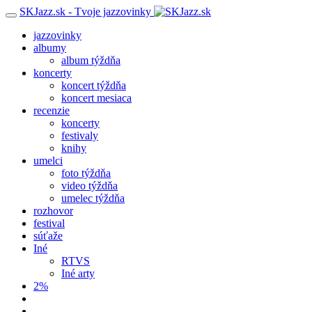
SKJazz.sk - Tvoje jazzovinky
jazzovinky
albumy
album týždňa
koncerty
koncert týždňa
koncert mesiaca
recenzie
koncerty
festivaly
knihy
umelci
foto týždňa
video týždňa
umelec týždňa
rozhovor
festival
súťaže
Iné
RTVS
Iné arty
2%