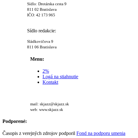
Sídlo: Drotárska cesta 9
811 02 Bratislava
IČO: 42 173 965
Sídlo redakcie:
Sládkovičova 9
811 06 Bratislava
Menu:
2%
Logá na stiahnutie
Kontakt
mail: skjazz@skjazz.sk
web: www.skjazz.sk
Podporené:
Časopis z verejných zdrojov podporil
Fond na podporu umenia