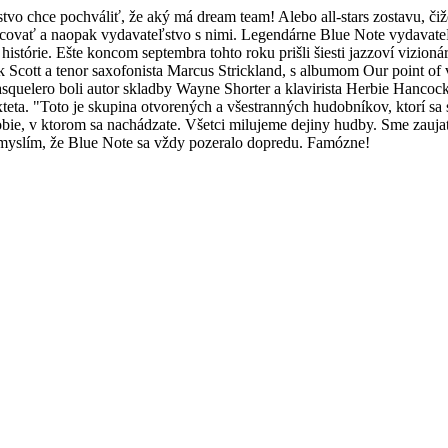
stvo chce pochváliť, že aký má dream team! Alebo all-stars zostavu, 
ovať a naopak vydavateľstvo s nimi. Legendárne Blue Note vydavateľs
histórie. Ešte koncom septembra tohto roku prišli šiesti jazzoví vizion
k Scott a tenor saxofonista Marcus Strickland, s albumom Our point of
quelero boli autor skladby Wayne Shorter a klavirista Herbie Hancock
xteta. "Toto je skupina otvorených a všestranných hudobníkov, ktorí sa
e, v ktorom sa nachádzate. Všetci milujeme dejiny hudby. Sme zaujatí 
 si myslím, že Blue Note sa vždy pozeralo dopredu. Famózne!