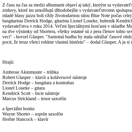
Z času na čas sa medzi albumami objaví aj taký, ktorým sa vydavateľ
zmluvy, ktoré im umožňujú dlhodobejšie s vydavateľstvomn spoluprac
mladé hlasy jazzu boli vždy životodarnou silou Blue Note počas celej 
basgitarista Derrick Hodge, gitarista Lionel Loueke, bubeník Kendric
vydavateľstva v roku 2014. Veľmi špeciálnymi hosťami v skladbe Mas
na dve výnimky od Shortera, všetky ostatné sú z pera členov tohto se
veci" - hovorí Glasper. "Samotná hudba by mala odrážať časové obdobi
pocit, že teraz všetci robíme vlastnú históriu" – dodal Glasper. A ja
Hrajú:
Ambrose Akinmusire – trúbka
Robert Glasper – klavír a kolávesové nástroje
Derrick Hodge – basgitara a kontrabas
Lionel Loueke – gitara
Kendrick Scott – bicie nástroje
Marcus Strickland – tenor saxofón
a špeciálni hostia:
Wayne Shorter – soprán saxofón
Herbie Hancock – klavír