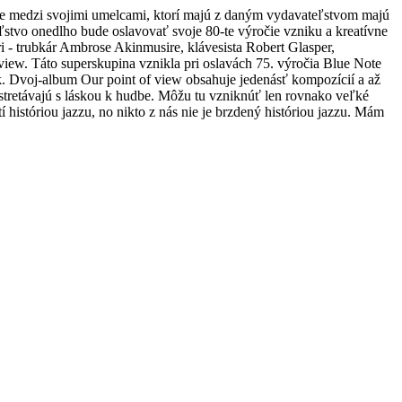
čiže medzi svojimi umelcami, ktorí majú z daným vydavateľstvom majú
tvo onedlho bude oslavovať svoje 80-te výročie vzniku a kreatívne
ári - trubkár Ambrose Akinmusire, klávesista Robert Glasper,
 view. Táto superskupina vznikla pri oslavách 75. výročia Blue Note
. Dvoj-album Our point of view obsahuje jedenásť kompozícií a až
 stretávajú s láskou k hudbe. Môžu tu vzniknúť len rovnako veľké
históriou jazzu, no nikto z nás nie je brzdený históriou jazzu. Mám