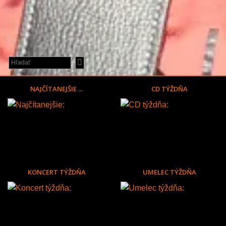
NAJČÍTANEJŠIE ...
CD TÝŽDŇA
KONCERT TÝŽDŇA
UMELEC TÝŽDŇA