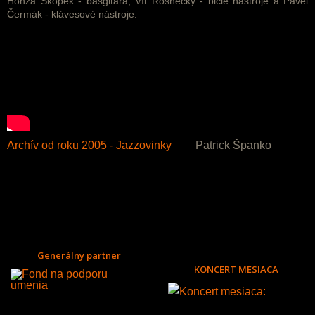
Honza Škopek - basgitara, Vít Rosnecký - bicie nástroje a Pavel
Čermák - klávesové nástroje.
Archív od roku 2005 - Jazzovinky
Patrick Španko
Generálny partner
KONCERT MESIACA