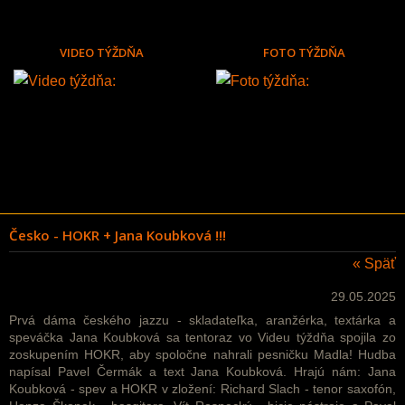
VIDEO TÝŽDŇA
FOTO TÝŽDŇA
Česko - HOKR + Jana Koubková !!!
« Späť
29.05.2025
Prvá dáma českého jazzu - skladateľka, aranžérka, textárka a
speváčka Jana Koubková sa tentoraz vo Videu týždňa spojila zo
zoskupením HOKR, aby spoločne nahrali pesničku Madla! Hudba
napísal
Pavel Čermák a text Jana Koubková. Hrajú nám: Jana
Koubková - spev a
HOKR v zložení: Richard Slach - tenor saxofón,