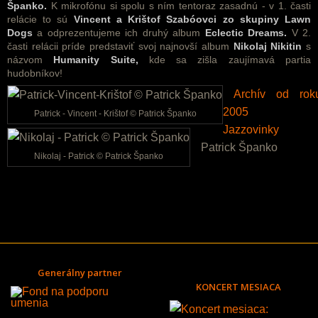
Španko.
K mikrofónu si spolu s ním tentoraz zasadnú - v 1. časti
relácie to sú
Vincent a Krištof Szabóovci zo skupiny Lawn
Dogs
a odprezentujeme ich druhý album
Eclectic Dreams.
V 2.
časti relácii príde predstaviť svoj najnovší album
Nikolaj Nikitin
s
názvom
Humanity Suite,
kde sa zišla zaujímavá partia
hudobníkov!
Archív od rok
2005 
Patrick - Vincent - Krištof © Patrick Španko
Jazzovinky
Patrick Španko
Nikolaj - Patrick © Patrick Španko
Generálny partner
KONCERT MESIACA