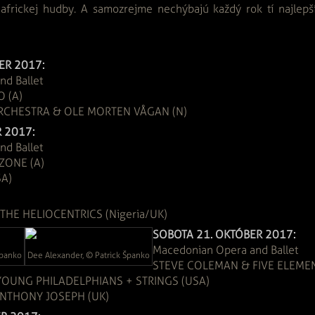
i africkej hudby. A samozrejme nechýbajú každý rok tí najlepš
ER 2017:
d Ballet
O (A)
RCHESTRA & OLE MORTEN VÅGAN (N)
R 2017:
nd Ballet
RZONE (A)
USA)
THE HELIOCENTRICS (Nigeria/UK)
SOBOTA 21. OKTÓBER 2017:
Macedonian Opera and Ballet
Španko
Dee Alexander, © Patrick Španko
STEVE COLEMAN & FIVE ELEME
 YOUNG PHILADELPHIANS + STRINGS (USA)
 ANTHONY JOSEPH (UK)