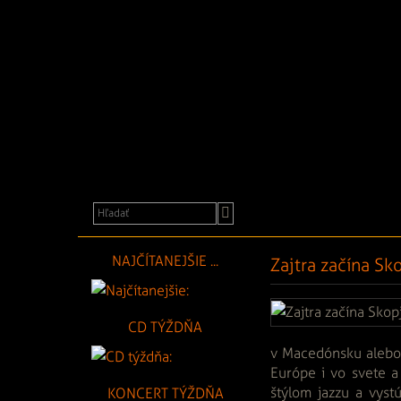
a
festivaly
NAJČÍTANEJŠIE ...
Zajtra začína Sko
CD TÝŽDŇA
v Macedónsku alebo 
Európe i vo svete a
štýlom jazzu a vyst
KONCERT TÝŽDŇA