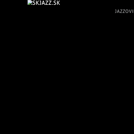
JAZZOV
skJazz.sk:
Tvoje
jazzovinky,
jazzový
magazín,
recenzie
CD,
koncerty