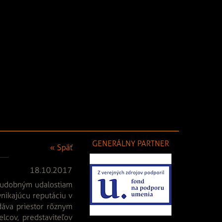
GENERÁLNY PARTNER
« Späť
18.10.2017
m hudobným udalostiam
nikajúcu reputáciu v
dáva priestor rôznym
lcov, predstaviteľov