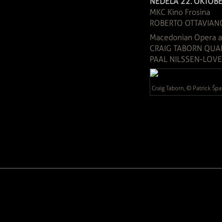
NEDEĽA 22. OKTÓBE
MKC Kino Frosina
ROBERTO OTTAVIANO
Macedonian Opera an
CRAIG TABORN QUA
PAAL NILSSEN-LOVE
Craig Taborn, © Patrick Šp