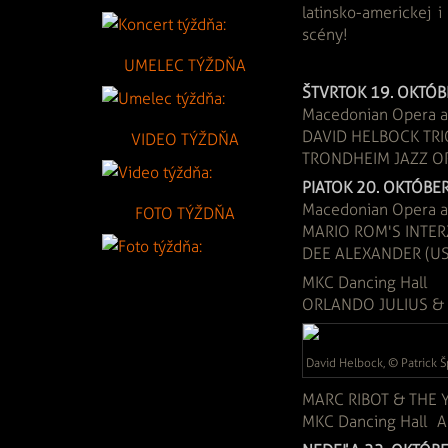
latinsko-americkej 
scény!
UMELEC TÝŽDŇA
ŠTVRTOK 19. OKTÓB
Macedonian Opera an
DAVID HELBOCK TRI
VIDEO TÝŽDŇA
TRONDHEIM JAZZ O
PIATOK 20. OKTÓBE
Macedonian Opera a
FOTO TÝŽDŇA
MARIO ROM'S INTE
DEE ALEXANDER (
MKC Dancing Hall
ORLANDO JULIUS & 
David Helbock, © Patrick 
MARC RIBOT & THE
MKC Dancing Hall