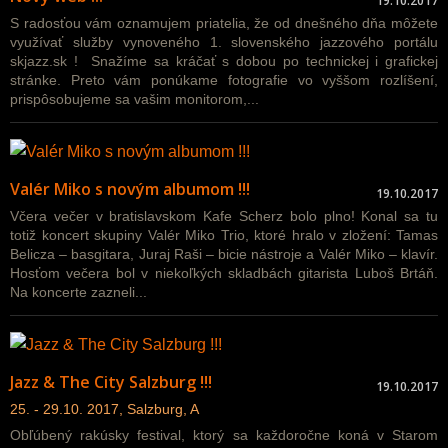
19.10.2017
S radosťou vám oznamujem priatelia, že od dnešného dňa môžete
využívať služby vynoveného 1. slovenského jazzového portálu
skjazz.sk ! Snažíme sa kráčať s dobou po technickej i grafickej
stránke. Preto vám ponúkame fotografie vo vyššom rozlíšení,
prispôsobujeme sa vašim monitorom,...
Valér Miko s novým albumom !!!
19.10.2017
Včera večer v bratislavskom Kafe Scherz bolo plno! Konal sa tu
totiž koncert skupiny Valér Miko Trio, ktoré hralo v zložení: Tamas
Belicza – basgitara, Juraj Raši – bicie nástroje a Valér Miko – klavír.
Hosťom večera bol v niekoľkých skladbách gitarista Luboš Brtáň.
Na koncerte zazneli...
Jazz & The City Salzburg !!!
19.10.2017
25. - 29.10. 2017, Salzburg, A
Obľúbený rakúsky festival, ktorý sa každoročne koná v Starom