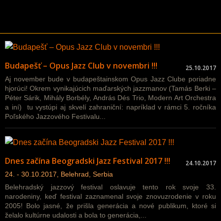
Budapešť – Opus Jazz Club v novembri !!!
25.10.2017
Aj november bude v budapeštainskom Opus Jazz Clube poriadne
hjorúci! Okrem vynikajúcich maďarských jazzmanov (Tamás Berki –
Péter Sárik, Mihály Borbély, András Dés Trio, Modern Art Orchestra
a iní) tu vystúpi aj skvelí zahraniční: napríklad v rámci 5. ročníka
Poľského Jazzového Festivalu...
Dnes začína Beogradski Jazz Festival 2017 !!!
24.10.2017
24. - 30.10.2017, Belehrad, Serbia
Belehradský jazzový festival oslavuje tento rok svoje 33.
narodeniny, keď festival zaznamenal svoje znovuzrodenie v roku
2005! Bolo jasné, že prišla generácia a nové publikum, ktoré si
želalo kultúrne udalosti a bola to generácia,...