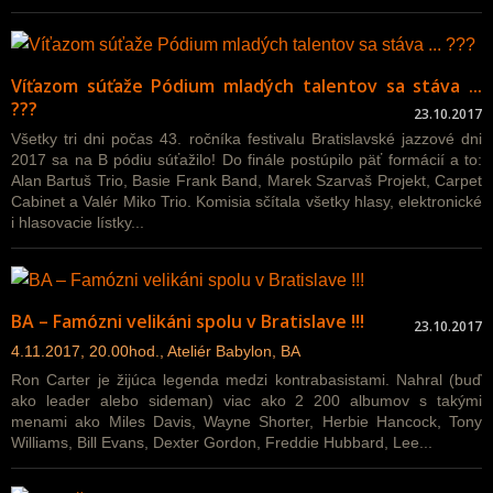
Víťazom súťaže Pódium mladých talentov sa stáva ...
???
23.10.2017
Všetky tri dni počas 43. ročníka festivalu Bratislavské jazzové dni
2017 sa na B pódiu súťažilo! Do finále postúpilo päť formácií a to:
Alan Bartuš Trio, Basie Frank Band, Marek Szarvaš Projekt, Carpet
Cabinet a Valér Miko Trio. Komisia sčítala všetky hlasy, elektronické
i hlasovacie lístky...
BA – Famózni velikáni spolu v Bratislave !!!
23.10.2017
4.11.2017, 20.00hod., Ateliér Babylon, BA
Ron Carter je žijúca legenda medzi kontrabasistami. Nahral (buď
ako leader alebo sideman) viac ako 2 200 albumov s takými
menami ako Miles Davis, Wayne Shorter, Herbie Hancock, Tony
Williams, Bill Evans, Dexter Gordon, Freddie Hubbard, Lee...