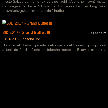
meste Salzburgu! Tento rok by sme mohli kľudne za hlavné motto
dať slogan: 5 dní – 50 scén – 100 koncertov! Salzburg láka
priaznivcov jazzu nielen na dobrú hudbu,...
BJD 2017 - Grand Buffet !!!
18.10.2017
21.10.2017, Incheba, BA
Nový projekt Petra Lipu mladšieho spája elektroniku, hip hop, soul
a funk do fascinujúceho hudobného kontextu. Beaty a sample z
vlastnej produkcie sú na pódiu doplnené
výkonmi excelentných hudobníkov. Inštrumentálna...
Archív od roku 2005 - Jazzovinky
<
1
...
228
230
>
Generálny partner
KONCERT MESIACA