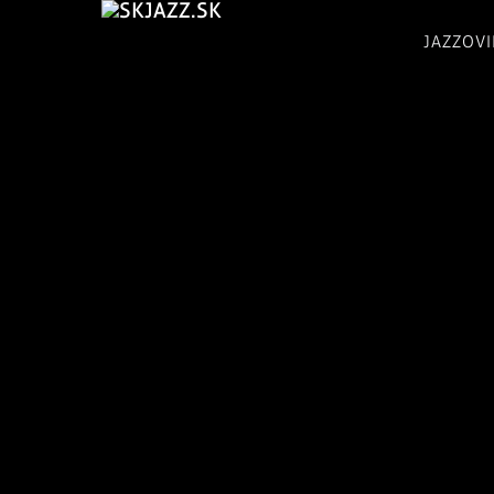
JAZZOV
skJazz.sk:
Tvoje
jazzovinky,
jazzový
magazín,
recenzie
CD,
koncerty