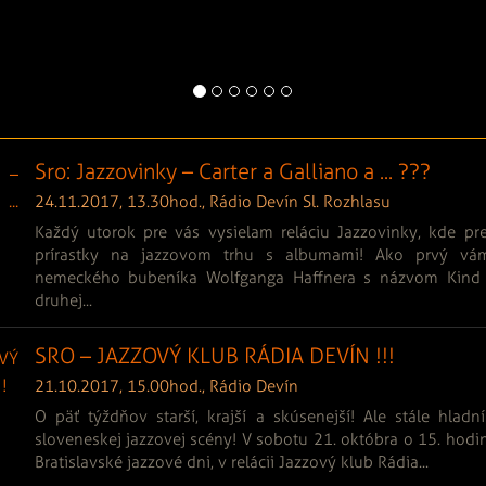
Sro: Jazzovinky – Carter a Galliano a ... ???
24.11.2017, 13.30hod., Rádio Devín Sl. Rozhlasu
Každý utorok pre vás vysielam reláciu Jazzovinky, kde p
prírastky na jazzovom trhu s albumami! Ako prvý vá
nemeckého bubeníka Wolfganga Haffnera s názvom Kind
druhej...
SRO – JAZZOVÝ KLUB RÁDIA DEVÍN !!!
21.10.2017, 15.00hod., Rádio Devín
O päť týždňov starší, krajší a skúsenejší! Ale stále hlad
sloveneskej jazzovej scény! V sobotu 21. októbra o 15. hodin
Bratislavské jazzové dni, v relácii Jazzový klub Rádia...