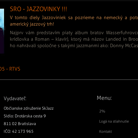
SRO - JAZZOVINKY !!!
V tomto diely Jazzoviniek sa pozrieme na nemecký a pot
americký jazzový trh!
Najprv vám predstavím piaty album bratov Wasserfuhrovco
krídlovka a Roman – klavír), ktorý má názov Landed in Bro
ho nahrávali spoločne s takými jazzmanmi ako: Donny McCaslin
05 - RTVS
Menu:
Vydavateľ:
Občianske združenie SkJazz
2%
Sídlo: Drotárska cesta 9
Logá na stiahnutie
811 02 Bratislava
IČO: 42 173 965
Kontakt