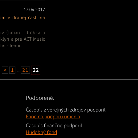
17.04.2017
om v druhej časti na
v (Julian – trúbka a
oklyn a pre ACT Music
 - tenor...
<
1
...
21
Podporené:
Časopis z verejných zdrojov podporil
Fond na podporu umenia
Časopis finančne podporil
Hudobný fond