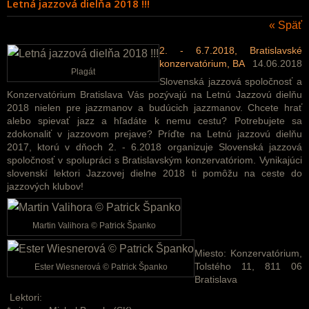
Letná jazzová dielňa 2018 !!!
« Späť
2. - 6.7.2018, Bratislavské
konzervatórium, BA
14.06.2018
Plagát
Slovenská jazzová spoločnosť a
Konzervatórium Bratislava Vás pozývajú na Letnú Jazzovú dielňu
2018 nielen pre jazzmanov a budúcich jazzmanov. Chcete hrať
alebo spievať jazz a hľadáte k nemu cestu? Potrebujete sa
zdokonaliť v jazzovom prejave? Príďte na Letnú jazzovú dielňu
2017, ktorú v dňoch 2. - 6.2018 organizuje Slovenská jazzová
spoločnosť v spolupráci s Bratislavským konzervatóriom. Vynikajúci
slovenskí lektori Jazzovej dielne 2018 ti pomôžu na ceste do
jazzových klubov!
Martin Valihora © Patrick Španko
Miesto: Konzervatórium,
Tolstého 11, 811 06
Ester Wiesnerová © Patrick Španko
Bratislava
Lektori: