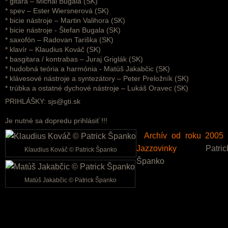
* gitara – Michal Bugala (SK)
* spev – Ester Wiersnerová (SK)
* bicie nástroje – Martin Valihora (SK)
* bicie nástroje - Štefan Bugala (SK)
* saxofón – Radovan Tariška (SK)
* klavír – Klaudius Kováč (SK)
* basgitara / kontrabas – Juraj Griglák (SK)
* hudobná teória a harmónia - Matúš Jakabčic (SK)
* klávesové nástroje a syntezátory – Peter Preložník (SK)
* trúbka a ostatné dychové nástroje – Lukáš Oravec (SK)
PRIHLÁŠKY: sjs@gti.sk
Je nutné sa dopredu prihlásiť !!!
Archív od roku 2005 
Jazzovinky
Patric
Klaudius Kováč © Patrick Španko
Španko
Matúš Jakabčic © Patrick Španko