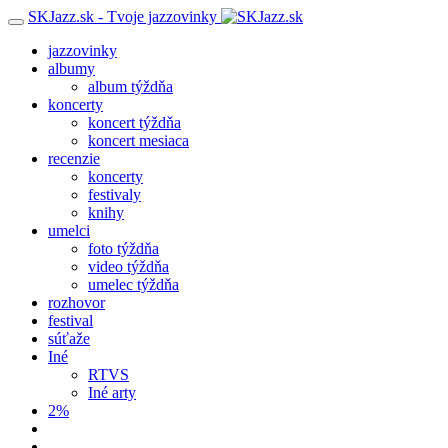
SKJazz.sk - Tvoje jazzovinky
jazzovinky
albumy
album týždňa
koncerty
koncert týždňa
koncert mesiaca
recenzie
koncerty
festivaly
knihy
umelci
foto týždňa
video týždňa
umelec týždňa
rozhovor
festival
súťaže
Iné
RTVS
Iné arty
2%