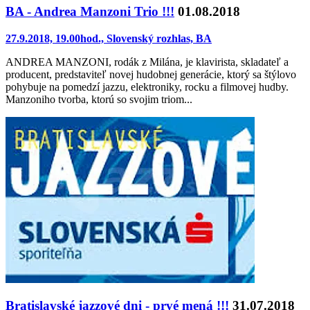
BA - Andrea Manzoni Trio !!!
01.08.2018
27.9.2018, 19.00hod., Slovenský rozhlas, BA
ANDREA MANZONI, rodák z Milána, je klavirista, skladateľ a
producent, predstaviteľ novej hudobnej generácie, ktorý sa štýlovo
pohybuje na pomedzí jazzu, elektroniky, rocku a filmovej hudby.
Manzoniho tvorba, ktorú so svojim triom...
Bratislavské jazzové dni - prvé mená !!!
31.07.2018