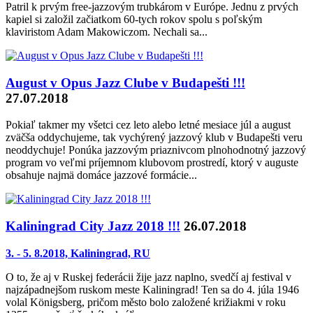
Patril k prvým free-jazzovým trubkárom v Európe. Jednu z prvých
kapiel si založil začiatkom 60-tych rokov spolu s poľským
klaviristom Adam Makowiczom. Nechali sa...
August v Opus Jazz Clube v Budapešti !!!
27.07.2018
Pokiaľ takmer my všetci cez leto alebo letné mesiace júl a august
zväčša oddychujeme, tak vychýrený jazzový klub v Budapešti veru
neoddychuje! Ponúka jazzovým priaznivcom plnohodnotný jazzový
program vo veľmi príjemnom klubovom prostredí, ktorý v auguste
obsahuje najmä domáce jazzové formácie...
Kaliningrad City Jazz 2018 !!!
26.07.2018
3. - 5. 8.2018, Kaliningrad, RU
O to, že aj v Ruskej federácii žije jazz naplno, svedčí aj festival v
najzápadnejšom ruskom meste Kaliningrad! Ten sa do 4. júla 1946
volal Königsberg, pričom město bolo založené križiakmi v roku