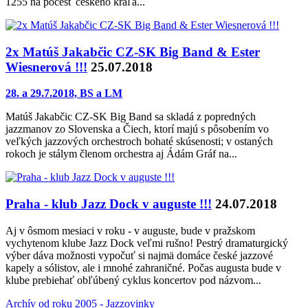
1255 na počesť českého kráľa...
2x Matúš Jakabčic CZ-SK Big Band & Ester
Wiesnerová !!!
25.07.2018
28. a 29.7.2018, BS a LM
Matúš Jakabčic CZ-SK Big Band sa skladá z popredných
jazzmanov zo Slovenska a Čiech, ktorí majú s pôsobením vo
veľkých jazzových orchestroch bohaté skúsenosti; v ostaných
rokoch je stálym členom orchestra aj Ádám Gráf na...
Praha - klub Jazz Dock v auguste !!!
24.07.2018
Aj v ôsmom mesiaci v roku - v auguste, bude v pražskom
vychytenom klube Jazz Dock veľmi rušno! Pestrý dramaturgický
výber dáva možnosti vypočuť si najmä domáce české jazzové
kapely a sólistov, ale i mnohé zahraničné. Počas augusta bude v
klube prebiehať obľúbený cyklus koncertov pod názvom...
Archív od roku 2005 - Jazzovinky