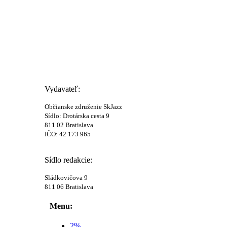
Vydavateľ:
Občianske združenie SkJazz
Sídlo: Drotárska cesta 9
811 02 Bratislava
IČO: 42 173 965
Sídlo redakcie:
Sládkovičova 9
811 06 Bratislava
Menu:
2%