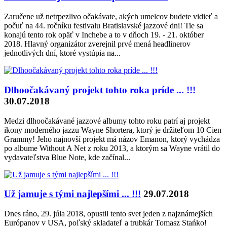
Zaručene už netrpezlivo očakávate, akých umelcov budete vidieť a
počuť na 44. ročníku festivalu Bratislavské jazzové dni! Tie sa
konajú tento rok opäť v Inchebe a to v dňoch 19. - 21. október
2018. Hlavný organizátor zverejnil prvé mená headlinerov
jednotlivých dní, ktoré vystúpia na...
Dlhoočakávaný projekt tohto roka príde ... !!!
30.07.2018
Medzi dlhoočakávané jazzové albumy tohto roku patrí aj projekt
ikony moderného jazzu Wayne Shortera, ktorý je držiteľom 10 Cien
Grammy! Jeho najnovší projekt má názov Emanon, ktorý vychádza
po albume Without A Net z roku 2013, a ktorým sa Wayne vrátil do
vydavateľstva Blue Note, kde začínal...
Už jamuje s tými najlepšími ... !!!
29.07.2018
Dnes ráno, 29. júla 2018, opustil tento svet jeden z najznámejších
Európanov v USA, poľský skladateľ a trubkár Tomasz Stańko!