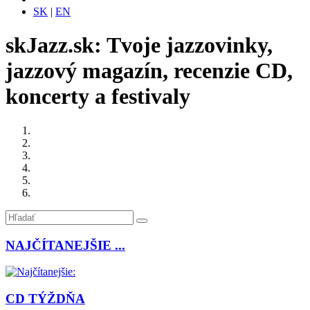
SK
|
EN
skJazz.sk: Tvoje jazzovinky,
jazzový magazín, recenzie CD,
koncerty a festivaly
NAJČÍTANEJŠIE ...
CD TÝŽDŇA